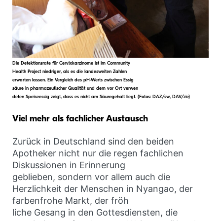
Die Detektionsrate für Cervixkarzinome ist im Community
Health Project niedriger, als es die landesweiten Zahlen
erwarten lassen. Ein Vergleich des pH-Werts zwischen Essig
säure in pharmazeutischer Qualität und dem vor Ort verwen
deten Speiseessig zeigt, dass es nicht am Säuregehalt liegt. (Fotos: DAZ/sw, DAV/zie)
Viel mehr als fachlicher Austausch
Zurück in Deutschland sind den beiden
Apotheker nicht nur die regen fachlichen
Diskussionen in Erinnerung
geblieben, sondern vor allem auch die
Herzlichkeit der Menschen in Nyangao, der
farbenfrohe Markt, der fröh
liche Gesang in den Gottesdiensten, die