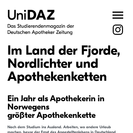
Skip
to
content
Im Land der Fjorde,
Nordlichter und
Apothekenketten
Ein Jahr als Apothekerin in
Norwegens
größter Apothekenkette
Nach dem Studium ins Ausland. Arbeiten, wo andere Urlaub
machen, bevor der Ernst des Angestelltenlebens in Deutschland