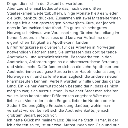
Dinge, die mich in der Zukunft erwarteten.
Aber zuerst einmal bedeutete das, nach dem dritten
Staatsexamen weiterzubüffeln. Einige Monate hieß es wieder,
die Schulbank zu drücken. Zusammen mit zwei Mitstreiterinnen
belegte ich einen ganztägigen Norwegisch-Kurs, der jedoch
noch in Deutschland stattfand. Ein gutes bis sehr gutes
Norwegisch-Niveau war Voraussetzung für eine Anstellung im
hohen Norden. Im Anschluss und kurz vor Aufnahme der
eigentlichen Tätigkeit als Apothekerin fanden
Einführungskurse in diversen, für das Arbeiten in Norwegen
notwendigen Fächern statt. Sie umfassten das dort geltende
Apotheken- und Arzneimittelrecht, Besonderheiten in den
Apotheken, Anforderungen an die pharmazeutische Beratung
und vieles mehr. Dafür fanden sich an die zehn Apotheker und
Apothekerinnen aus ganz Europa in der Hauptniederlassung in
Norwegen ein, und so lernte man zugleich die anderen neuen
Pharmazeuten kennen. Verteilt wurden wir alle über das ganze
Land. Ein kleiner Wermutstropfen bestand darin, dass es nicht
möglich war, sich auszusuchen, in welcher Stadt man arbeiten
wollte. Man konnte aber Präferenzen angeben: Wäre man
lieber am Meer oder in den Bergen, lieber im Norden oder im
Süden? Die endgültige Entscheidung darüber, wohin man
versetzt wurde, behielt sich die Apothekenkette, je nach
größtem Bedarf, jedoch vor.
Ich hatte Glück mit meinem Los: Die kleine Stadt Hamar, in der
ich arbeiten sollte, ist nur zwei Autostunden von Oslo und nur