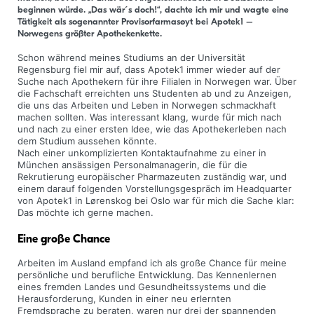
beginnen würde. „Das wär´s doch!“, dachte ich mir und wagte eine
Tätigkeit als sogenannter Provisorfarmasøyt bei Apotek1 –
Norwegens größter Apothekenkette.
Schon während meines Studiums an der Universität
Regensburg fiel mir auf, dass Apotek1 immer wieder auf der
Suche nach Apothekern für ihre Filialen in Norwegen war. Über
die Fachschaft erreichten uns Studenten ab und zu Anzeigen,
die uns das Arbeiten und Leben in Norwegen schmackhaft
machen sollten. Was interessant klang, wurde für mich nach
und nach zu einer ersten Idee, wie das Apothekerleben nach
dem Studium aussehen könnte.
Nach einer unkomplizierten Kontaktaufnahme zu einer in
München ansässigen Personalmanagerin, die für die
Rekrutierung europäischer Pharmazeuten zuständig war, und
einem darauf folgenden Vorstellungsgespräch im Headquarter
von Apotek1 in Lørenskog bei Oslo war für mich die Sache klar:
Das möchte ich gerne machen.
Eine große Chance
Arbeiten im Ausland empfand ich als große Chance für meine
persönliche und berufliche Entwicklung. Das Kennenlernen
eines fremden Landes und Gesundheitssystems und die
Herausforderung, Kunden in einer neu erlernten
Fremdsprache zu beraten, waren nur drei der spannenden