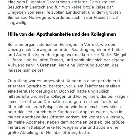
eine vom Flughafen Gardermoen entfernt. Damit stellten
Besuche in Deutschland für mich keine große Reise dar.
Umgeben von einer reizvollen Landschaft und dem größten
Binnensee Norwegens wurde es auch in der Freizeit nicht
langweilig.
Hilfe von der Apothekenkette und den Kolleginnen
Bei allen organisatorischen Belangen im Vorfeld, wie dem
Umzug nach Norwegen oder der Beantragung einer Arbeits-
und Aufenthaltsgenehmigung, war die Kette zur Stelle. Sie gab
Hilfestellung bei allen Fragen, und somit hielt sich der eigene
Aufwand sehr in Grenzen. Nur eine Wohnung suchen, das
musste man selbst.
Zu Anfang war es ungewohnt, Kunden in einer gerade erst
erlernten Sprache zu beraten, vor allem Telefonate stellten
eine Herausforderung dar. Doch ich hatte unglaublich
hilfsbereite und nette Kollegen und Kolleginnen, die bei Fragen
immer ein offenes Ohr hatten und gerne mal ein Telefonat
übernahmen, zum Beispiel wenn wieder einmal schwedisch
oder dänisch sprechende Kunden am Apparat waren, was in
meiner Apotheke des Öfteren vorkam. Ich konnte viel lernen,
da meine Apotheke, neben dem normalen Betrieb, die größte
Tierarzneimittelapotheke Norwegens war und zudem eine
große Abteilung für Heimbelieferung hatte.