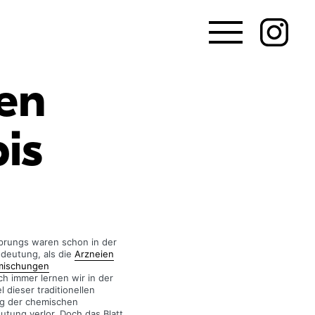
hen
is
sprungs waren schon in der
deutung, als die
Arzneien
rmischungen
 immer lernen wir in der
 dieser traditionellen
ng der chemischen
utung verlor. Doch das Blatt