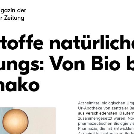
toffe natürlic
ungs: Von Bio b
mako
Arzneimittel biologischen Ur
Ur-Apotheke von zentraler Be
aus verschiedensten Kräute
zusammengesetzt waren. Noch
pharmazeutischen Biologie viel
Pharmazie, die mit Entwicklu
Arzneimittelsynthese an Bede