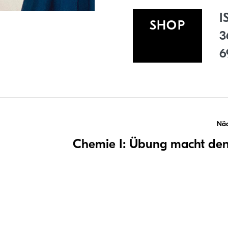
I
SHOP
3
6
snavigation
Näc
Chemie I: Übung macht den