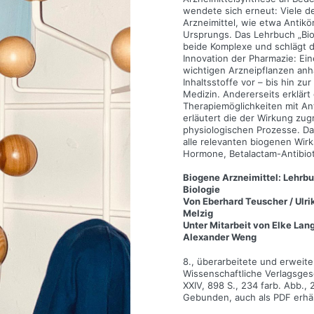
wendete sich erneut: Viele d
Arzneimittel, wie etwa Antikö
Ursprungs. Das Lehrbuch „Bio
beide Komplexe und schlägt d
Innovation der Pharmazie: Eine
wichtigen Arzneipflanzen an
Inhaltsstoffe vor – bis hin zur
Medizin. Andererseits erklär
Therapiemöglichkeiten mit An
erläutert die der Wirkung zu
physiologischen Prozesse. Da
alle relevanten biogenen Wirk
Hormone, Betalactam-Antibiot
Biogene Arzneimittel: Lehrb
Biologie
Von Eberhard Teuscher / Ulrik
Melzig
Unter Mitarbeit von Elke Lan
Alexander Weng
8., überarbeitete und erweit
Wissenschaftliche Verlagsgese
XXIV, 898 S., 234 farb. Abb., 
Gebunden, auch als PDF erhäl