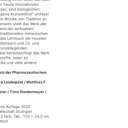
er heute innovativsten
rper, sind biologischen
gene Arzneimittel“ umfasst
ie Brücke von Tradition zu
rseits stellt das Werk alle
hand der wirksamen
 traditionellen chinesischen
t das Lehrbuch die neusten
tikörpern und Co. und
grundeliegenden
bei berücksichtigt das Werk
stoffe, seien es
ika und viele andere.
uch der Pharmazeutischen
e Lindequist / Matthias F.
gner / Timo Niedermeyer /
erte Auflage 2020
llschaft Stuttgart
22 farb. Tab., 17,0 x 24,0 cm
tlich