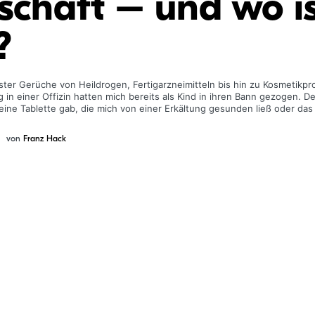
chaft – und wo is
?
ster Gerüche von Heildrogen, Fertigarzneimitteln bis hin zu Kosmetikpr
in einer Offizin hatten mich bereits als Kind in ihren Bann gezogen. D
kleine Tablette gab, die mich von einer Erkältung gesunden ließ oder das
von
Franz Hack