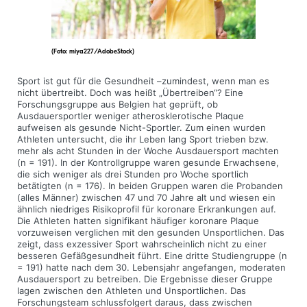
(Foto: miya227/AdobeStock)
Sport ist gut für die Gesundheit –zumindest, wenn man es
nicht übertreibt. Doch was heißt „Übertreiben“? Eine
Forschungsgruppe aus Belgien hat geprüft, ob
Ausdauersportler weniger atherosklerotische Plaque
aufweisen als gesunde Nicht-Sportler. Zum einen wurden
Athleten untersucht, die ihr Leben lang Sport trieben bzw.
mehr als acht Stunden in der Woche Ausdauersport machten
(n = 191). In der Kontrollgruppe waren gesunde Erwachsene,
die sich weniger als drei Stunden pro Woche sportlich
betätigten (n = 176). In beiden Gruppen waren die Probanden
(alles Männer) zwischen 47 und 70 Jahre alt und wiesen ein
ähnlich niedriges Risikoprofil für koronare Erkrankungen auf.
Die Athleten hatten signifikant häufiger koronare Plaque
vorzuweisen verglichen mit den gesunden Unsportlichen. Das
zeigt, dass exzessiver Sport wahrscheinlich nicht zu einer
besseren Gefäßgesundheit führt. Eine dritte Studien­gruppe (n
= 191) hatte nach dem 30. Lebensjahr angefangen, moderaten
Ausdauersport zu betreiben. Die Ergebnisse dieser Gruppe
lagen zwischen den Athleten und Unsportlichen. Das
Forschungsteam schlussfolgert daraus, dass zwischen