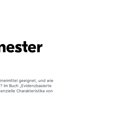
mester
rzneimittel geeignet, und wie
? Im Buch „Evidenz­basierte
enzielle Charakteristika von