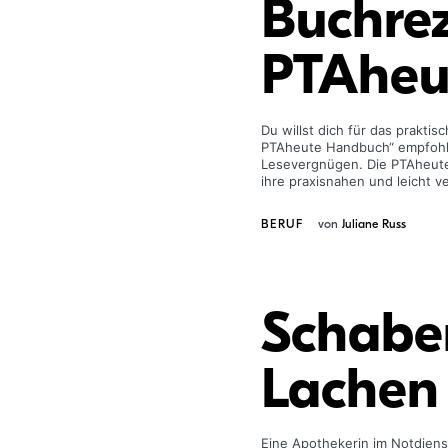
Buchrez
PTAheu
Du willst dich für das prakti
PTAheute Handbuch“ empfohlen
Lesevergnügen. Die PTAheute i
ihre praxisnahen und leicht v
BERUF
von
Juliane Russ
Schabe
Lachen 
Eine Apothekerin im Notdiens