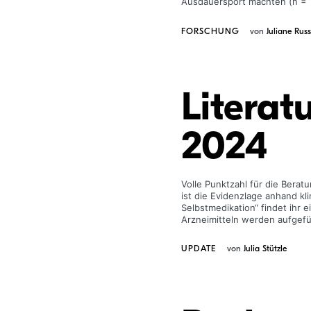
Ausdauersport machten (n = 1
FORSCHUNG
von
Juliane Russ
Litera
2024
Volle Punktzahl für die Berat
ist die Evidenzlage anhand k
Selbstmedikation“ findet ihr 
Arzneimitteln werden aufgef
UPDATE
von
Julia Stützle