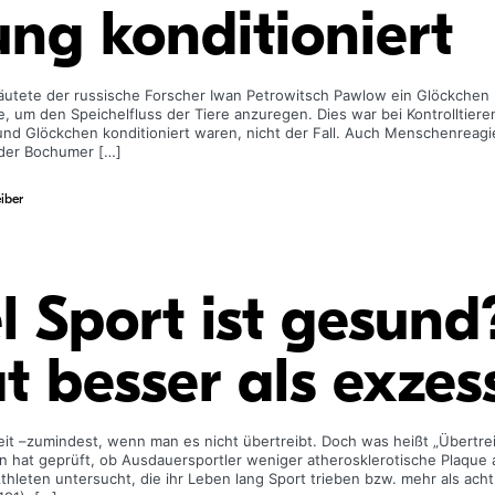
ng konditioniert
äutete der russische Forscher Iwan Petrowitsch Pawlow ein Glöckchen u
e, um den Speichelfluss der Tiere anzuregen. Dies war bei Kontrolltieren
und Glöckchen konditioniert waren, nicht der Fall. Auch Menschenreagi
 der Bochumer […]
iber
l Sport ist gesund
 besser als exzes
heit –zumindest, wenn man es nicht übertreibt. Doch was heißt „Übertre
 hat geprüft, ob Ausdauersportler weniger atherosklerotische Plaque
thleten untersucht, die ihr Leben lang Sport trieben bzw. mehr als ach