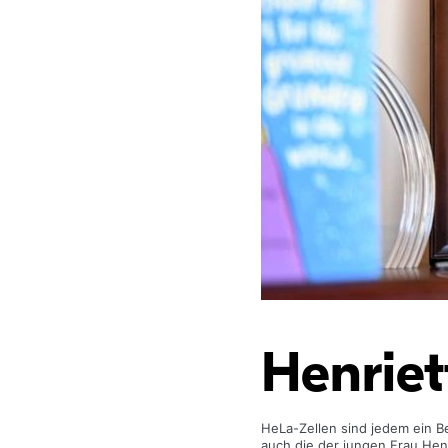
Henriet
HeLa-Zellen sind jedem ein Beg
auch die der jungen Frau Hen