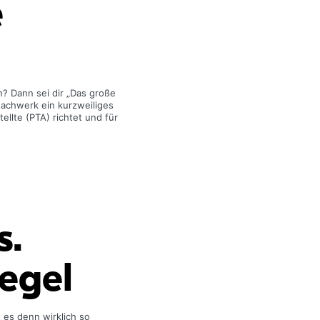
e
n? Dann sei dir „Das große
Fachwerk ein kurzweiliges
llte (PTA) richtet und für
s.
iegel
 es denn wirklich so