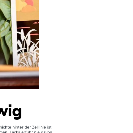
wig
chte hinter der Zelllinie ist
men. Lacks erfuhr nie davon