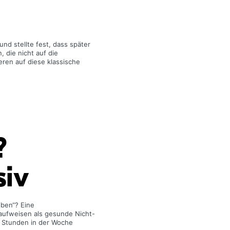
nd stellte fest, dass später
, die nicht auf die
eren auf diese klassische
?
siv
iben“? Eine
 aufweisen als gesunde Nicht-
t Stunden in der Woche